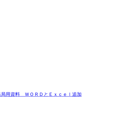
 事務局用資料 ＷＯＲＤとＥｘｃｅｌ追加