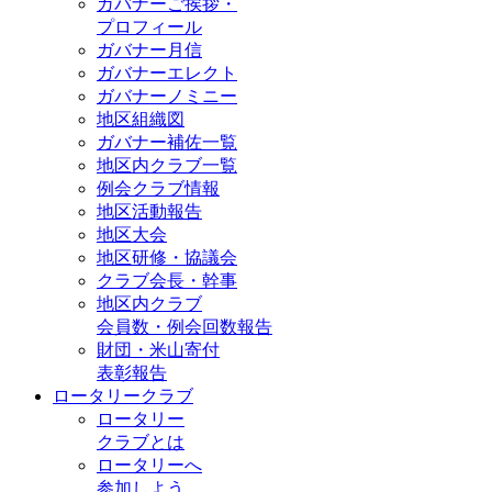
ガバナーご挨拶・
プロフィール
ガバナー月信
ガバナーエレクト
ガバナーノミニー
地区組織図
ガバナー補佐一覧
地区内クラブ一覧
例会クラブ情報
地区活動報告
地区大会
地区研修・協議会
クラブ会長・幹事
地区内クラブ
会員数・例会回数報告
財団・米山寄付
表彰報告
ロータリークラブ
ロータリー
クラブとは
ロータリーへ
参加しよう