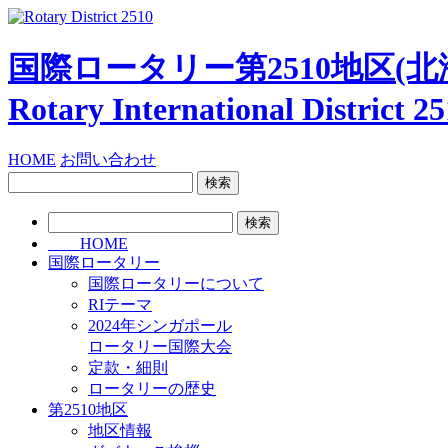
国際ロータリー第2510地区
(北
Rotary International
District 2
HOME
お問い合わせ
検
索:
検
索:
HOME
国際ロータリー
国際ロータリーについて
RIテーマ
2024年シンガポール
ロータリー国際大会
定款・細則
ロータリーの歴史
第2510地区
地区情報