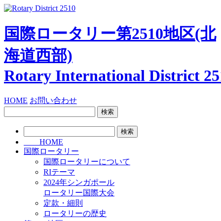
国際ロータリー第2510地区
(北
海道西部)
Rotary International
District 2
HOME
お問い合わせ
検
索:
検
索:
HOME
国際ロータリー
国際ロータリーについて
RIテーマ
2024年シンガポール
ロータリー国際大会
定款・細則
ロータリーの歴史