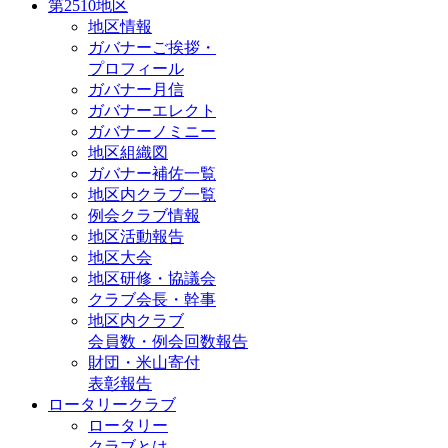
第2510地区
地区情報
ガバナーご挨拶・
プロフィール
ガバナー月信
ガバナーエレクト
ガバナーノミニー
地区組織図
ガバナー補佐一覧
地区内クラブ一覧
例会クラブ情報
地区活動報告
地区大会
地区研修・協議会
クラブ会長・幹事
地区内クラブ
会員数・例会回数報告
財団・米山寄付
表彰報告
ロータリークラブ
ロータリー
クラブとは