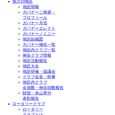
第2510地区
地区情報
ガバナーご挨拶・
プロフィール
ガバナー月信
ガバナーエレクト
ガバナーノミニー
地区組織図
ガバナー補佐一覧
地区内クラブ一覧
例会クラブ情報
地区活動報告
地区大会
地区研修・協議会
クラブ会長・幹事
地区内クラブ
会員数・例会回数報告
財団・米山寄付
表彰報告
ロータリークラブ
ロータリー
クラブとは