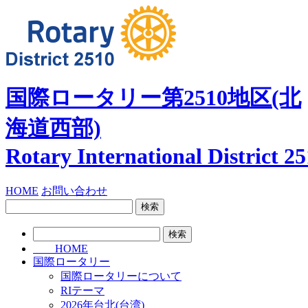
国際ロータリー第2510地区
(北
海道西部)
Rotary International
District 2
HOME
お問い合わせ
検
索:
検
索:
HOME
国際ロータリー
国際ロータリーについて
RIテーマ
2026年台北(台湾)