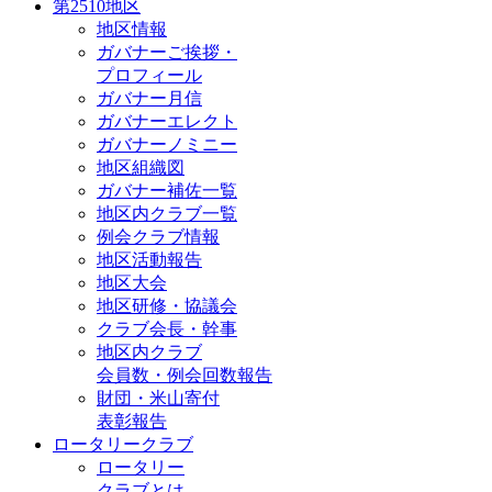
第2510地区
地区情報
ガバナーご挨拶・
プロフィール
ガバナー月信
ガバナーエレクト
ガバナーノミニー
地区組織図
ガバナー補佐一覧
地区内クラブ一覧
例会クラブ情報
地区活動報告
地区大会
地区研修・協議会
クラブ会長・幹事
地区内クラブ
会員数・例会回数報告
財団・米山寄付
表彰報告
ロータリークラブ
ロータリー
クラブとは