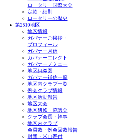
ロータリー国際大会
定款・細則
ロータリーの歴史
第2510地区
地区情報
ガバナーご挨拶・
プロフィール
ガバナー月信
ガバナーエレクト
ガバナーノミニー
地区組織図
ガバナー補佐一覧
地区内クラブ一覧
例会クラブ情報
地区活動報告
地区大会
地区研修・協議会
クラブ会長・幹事
地区内クラブ
会員数・例会回数報告
財団・米山寄付