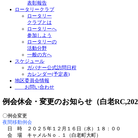
表彰報告
ロータリークラブ
ロータリー
クラブとは
ロータリーへ
参加しよう
ロータリーの
活動分野
一般の方へ
スケジュール
ガバナー公式訪問日程
カレンダー(予定表)
地区委員会情報
お問い合わせ
例会休会・変更のお知らせ（白老RC,2025/12/1
〇例会変更
夜間移動例会
日 時 ２０２５年１２月１６日（水）１８：００
会 場 キャメルＮｏ．１（白老町大町）