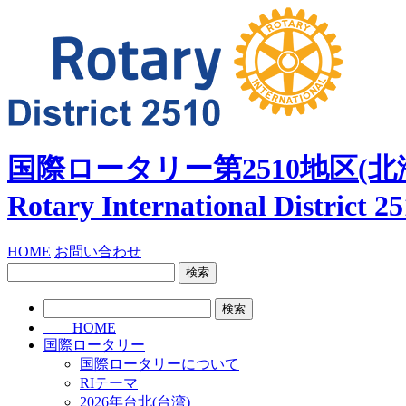
国際ロータリー第2510地区
(北
Rotary International
District 2
HOME
お問い合わせ
検
索:
検
索:
HOME
国際ロータリー
国際ロータリーについて
RIテーマ
2026年台北(台湾)