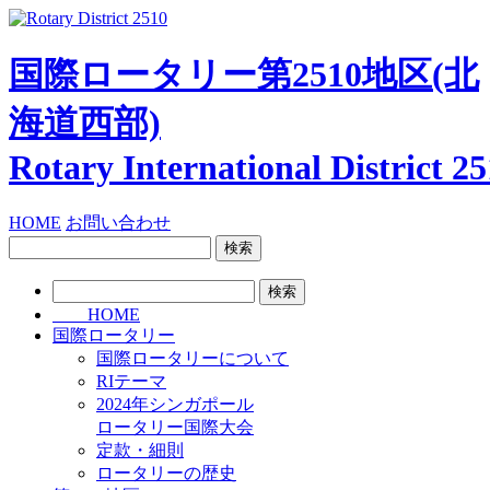
国際ロータリー第2510地区
(北
海道西部)
Rotary International
District 2
HOME
お問い合わせ
検
索:
検
索:
HOME
国際ロータリー
国際ロータリーについて
RIテーマ
2024年シンガポール
ロータリー国際大会
定款・細則
ロータリーの歴史