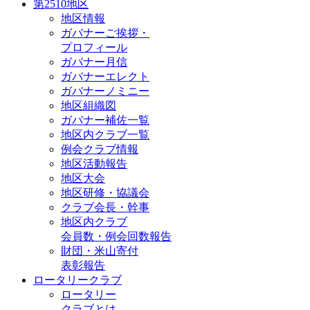
第2510地区
地区情報
ガバナーご挨拶・
プロフィール
ガバナー月信
ガバナーエレクト
ガバナーノミニー
地区組織図
ガバナー補佐一覧
地区内クラブ一覧
例会クラブ情報
地区活動報告
地区大会
地区研修・協議会
クラブ会長・幹事
地区内クラブ
会員数・例会回数報告
財団・米山寄付
表彰報告
ロータリークラブ
ロータリー
クラブとは