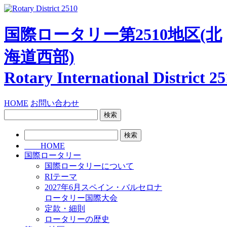
国際ロータリー第2510地区
(北
海道西部)
Rotary International
District 2
HOME
お問い合わせ
検
索:
検
索:
HOME
国際ロータリー
国際ロータリーについて
RIテーマ
2027年6月スペイン・バルセロナ
ロータリー国際大会
定款・細則
ロータリーの歴史