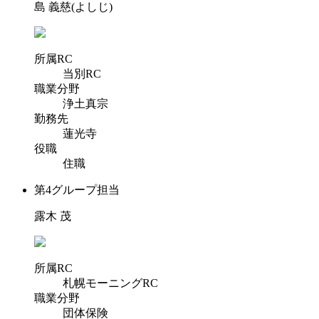
島 義慈(よしじ)
所属RC
当別RC
職業分野
浄土真宗
勤務先
蓮光寺
役職
住職
第4グループ担当
露木 茂
所属RC
札幌モーニングRC
職業分野
団体保険