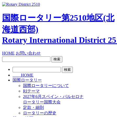
国際ロータリー第2510地区
(北
海道西部)
Rotary International
District 2
HOME
お問い合わせ
検
索:
検
索:
HOME
国際ロータリー
国際ロータリーについて
RIテーマ
2027年6月スペイン・バルセロナ
ロータリー国際大会
定款・細則
ロータリーの歴史