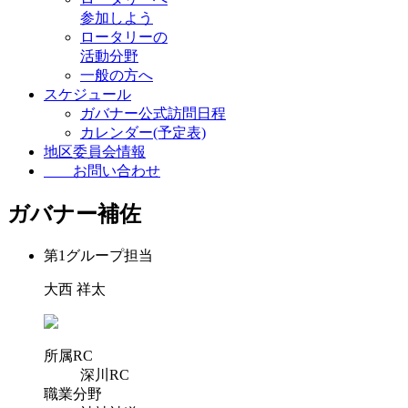
参加しよう
ロータリーの
活動分野
一般の方へ
スケジュール
ガバナー公式訪問日程
カレンダー(予定表)
地区委員会情報
お問い合わせ
ガバナー補佐
第1グループ担当
大西 祥太
所属RC
深川RC
職業分野