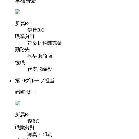
早瀬 芳宏
所属RC
伊達RC
職業分野
建築材料卸売業
勤務先
㈱早瀬商店
役職
代表取締役
第10グループ担当
嶋崎 修一
所属RC
森RC
職業分野
写真・印刷