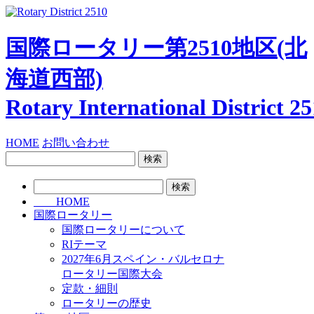
国際ロータリー第2510地区
(北
海道西部)
Rotary International
District 2
HOME
お問い合わせ
検
索:
検
索:
HOME
国際ロータリー
国際ロータリーについて
RIテーマ
2027年6月スペイン・バルセロナ
ロータリー国際大会
定款・細則
ロータリーの歴史