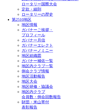
ロータリー国際大会
定款・細則
ロータリーの歴史
第2510地区
地区情報
ガバナーご挨拶・
プロフィール
ガバナー月信
ガバナーエレクト
ガバナーノミニー
地区組織図
ガバナー補佐一覧
地区内クラブ一覧
例会クラブ情報
地区活動報告
地区大会
地区研修・協議会
地区内クラブ
会員数・例会回数報告
財団・米山寄付
表彰報告