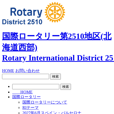
国際ロータリー第2510地区
(北
海道西部)
Rotary International
District 2
HOME
お問い合わせ
検
索:
検
索:
HOME
国際ロータリー
国際ロータリーについて
RIテーマ
2027年6月スペイン・バルセロナ