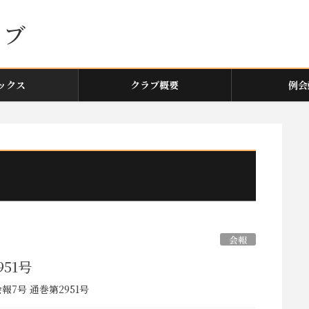
ックス
クラブ概要
例会
会報
951号
報7号 通巻第2951号