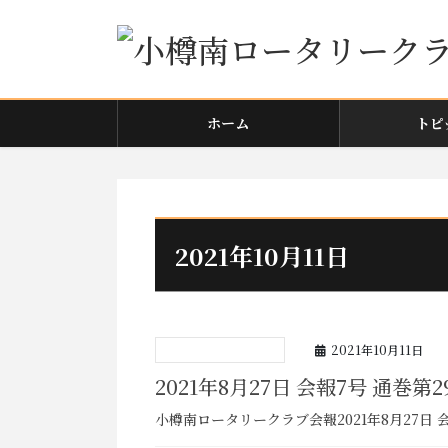
コ
ナ
ン
ビ
テ
ゲ
ン
ー
ツ
シ
ホーム
トピ
に
ョ
移
ン
動
に
移
動
2021年10月11日
2021年10月11日
2021年8月27日 会報7号 通巻第2
小樽南ロータリークラブ会報2021年8月27日 会