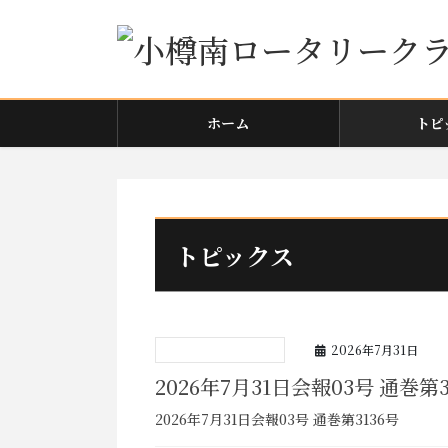
コ
ナ
ン
ビ
テ
ゲ
ン
ー
ツ
シ
ホーム
トピ
に
ョ
移
ン
動
に
移
動
トピックス
2026年7月31日
2026年7月31日会報03号 通巻第3
2026年7月31日会報03号 通巻第3136号