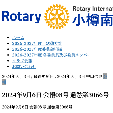
コ
ナ
ン
ビ
テ
ゲ
ン
ー
ツ
シ
に
ョ
ホーム
移
ン
2026-2027年度 活動方針
動
に
2026-2027年度委員会組織
移
2026-2027年度 各委員長及び委員メンバー
動
クラブ会報
お問い合わせ
2024年9月13日
/ 最終更新日 :
2024年9月13日
中山仁史
会
報
2024年9月6日 会報08号 通巻第3066号
2024年9月6日 会報08号 通巻第3066号