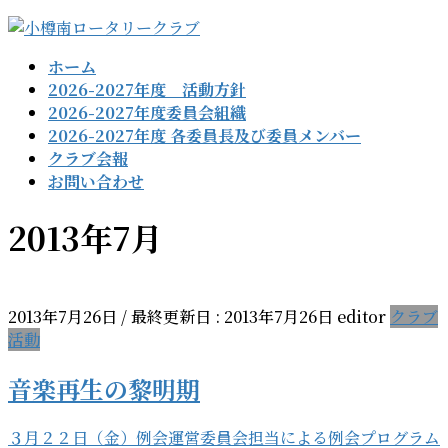
コ
ナ
ン
ビ
ホーム
テ
ゲ
2026-2027年度 活動方針
ン
ー
2026-2027年度委員会組織
ツ
シ
2026-2027年度 各委員長及び委員メンバー
に
ョ
クラブ会報
移
ン
お問い合わせ
動
に
移
2013年7月
動
2013年7月26日
/ 最終更新日 :
2013年7月26日
editor
クラブ
活動
音楽再生の黎明期
３月２２日（金）例会運営委員会担当による例会プログラム