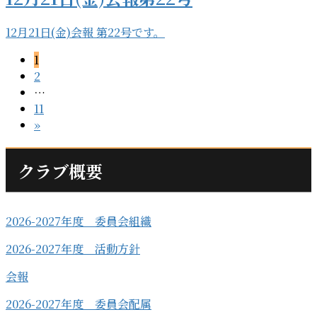
12月21日(金)会報 第22号です。
投
ペ
1
ー
ペ
2
稿
ジ
ー
…
ジ
ペ
の
11
ー
»
ペ
ジ
ー
クラブ概要
ジ
送
2026-2027年度 委員会組織
り
2026-2027年度 活動方針
会報
2026-2027年度 委員会配属