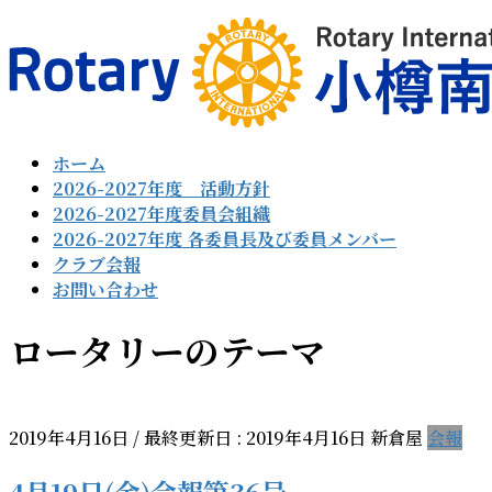
コ
ナ
ン
ビ
テ
ゲ
ン
ー
ツ
シ
に
ョ
ホーム
移
ン
2026-2027年度 活動方針
動
に
2026-2027年度委員会組織
移
2026-2027年度 各委員長及び委員メンバー
動
クラブ会報
お問い合わせ
ロータリーのテーマ
2019年4月16日
/ 最終更新日 :
2019年4月16日
新倉屋
会報
4月19日(金)会報第36号