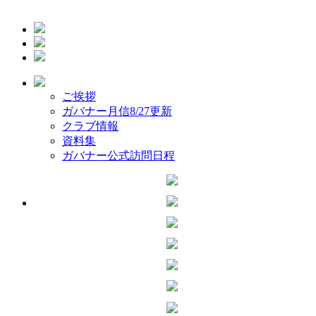
ご挨拶
ガバナー月信
8/27更新
クラブ情報
資料集
ガバナー公式訪問日程