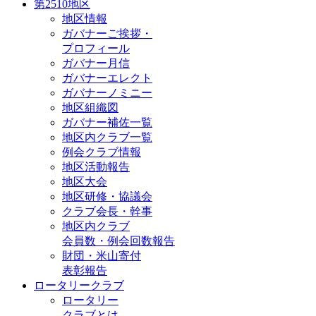
第2510地区
地区情報
ガバナーご挨拶・
プロフィール
ガバナー月信
ガバナーエレクト
ガバナーノミニー
地区組織図
ガバナー補佐一覧
地区内クラブ一覧
例会クラブ情報
地区活動報告
地区大会
地区研修・協議会
クラブ会長・幹事
地区内クラブ
会員数・例会回数報告
財団・米山寄付
表彰報告
ロータリークラブ
ロータリー
クラブとは