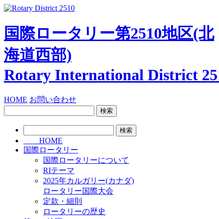
国際ロータリー第2510地区
(北
海道西部)
Rotary International
District 2
HOME
お問い合わせ
検
索:
検
索:
HOME
国際ロータリー
国際ロータリーについて
RIテーマ
2025年カルガリー(カナダ)
ロータリー国際大会
定款・細則
ロータリーの歴史