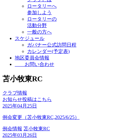
ロータリーへ
参加しよう
ロータリーの
活動分野
一般の方へ
スケジュール
ガバナー公式訪問日程
カレンダー(予定表)
地区委員会情報
お問い合わせ
苫小牧東RC
クラブ情報
お知らせ投稿はこちら
2025年04月25日
例会変更（苫小牧東RC,2025/6/25）
例会情報
苫小牧東RC
2025年03月26日