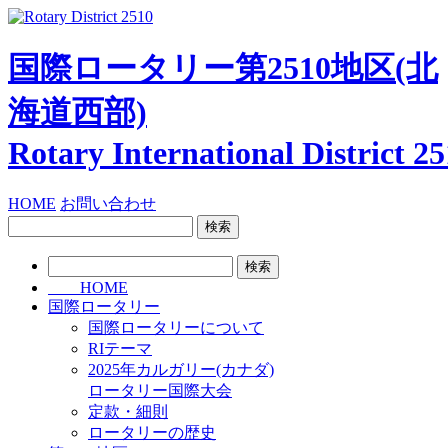
国際ロータリー第2510地区
(北
海道西部)
Rotary International
District 2
HOME
お問い合わせ
検
索:
検
索:
HOME
国際ロータリー
国際ロータリーについて
RIテーマ
2025年カルガリー(カナダ)
ロータリー国際大会
定款・細則
ロータリーの歴史