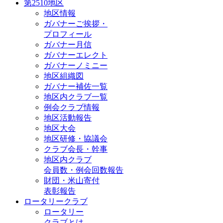
第2510地区
地区情報
ガバナーご挨拶・
プロフィール
ガバナー月信
ガバナーエレクト
ガバナーノミニー
地区組織図
ガバナー補佐一覧
地区内クラブ一覧
例会クラブ情報
地区活動報告
地区大会
地区研修・協議会
クラブ会長・幹事
地区内クラブ
会員数・例会回数報告
財団・米山寄付
表彰報告
ロータリークラブ
ロータリー
クラブとは