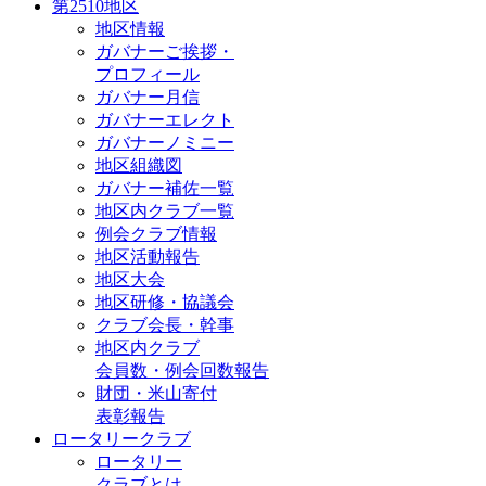
第2510地区
地区情報
ガバナーご挨拶・
プロフィール
ガバナー月信
ガバナーエレクト
ガバナーノミニー
地区組織図
ガバナー補佐一覧
地区内クラブ一覧
例会クラブ情報
地区活動報告
地区大会
地区研修・協議会
クラブ会長・幹事
地区内クラブ
会員数・例会回数報告
財団・米山寄付
表彰報告
ロータリークラブ
ロータリー
クラブとは