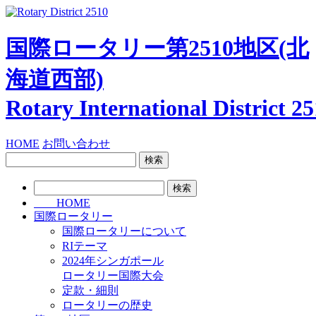
国際ロータリー第2510地区
(北
海道西部)
Rotary International
District 2
HOME
お問い合わせ
検
索:
検
索:
HOME
国際ロータリー
国際ロータリーについて
RIテーマ
2024年シンガポール
ロータリー国際大会
定款・細則
ロータリーの歴史