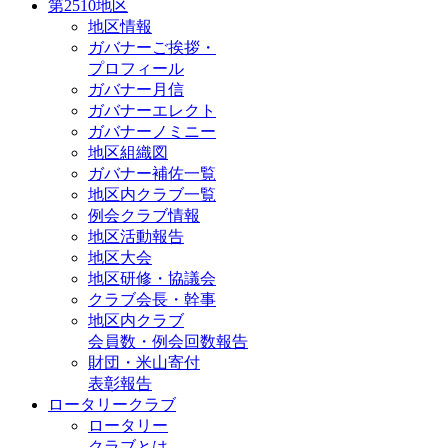
第2510地区
地区情報
ガバナーご挨拶・
プロフィール
ガバナー月信
ガバナーエレクト
ガバナーノミニー
地区組織図
ガバナー補佐一覧
地区内クラブ一覧
例会クラブ情報
地区活動報告
地区大会
地区研修・協議会
クラブ会長・幹事
地区内クラブ
会員数・例会回数報告
財団・米山寄付
表彰報告
ロータリークラブ
ロータリー
クラブとは