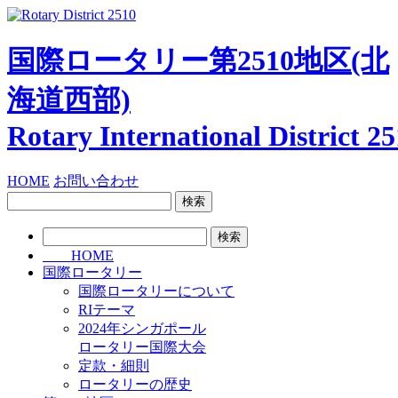
国際ロータリー第2510地区
(北
海道西部)
Rotary International
District 2
HOME
お問い合わせ
検
索:
検
索:
HOME
国際ロータリー
国際ロータリーについて
RIテーマ
2024年シンガポール
ロータリー国際大会
定款・細則
ロータリーの歴史