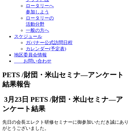
ロータリーへ
参加しよう
ロータリーの
活動分野
一般の方へ
スケジュール
ガバナー公式訪問日程
カレンダー(予定表)
地区委員会情報
お問い合わせ
PETS /財団・米山セミナ―アンケート
結果報告
3月23日 PETS /財団・米山セミナ―ア
ンケート結果
先日の会長エレクト研修セミナーに御参加いただき誠にあり
がとうございました。