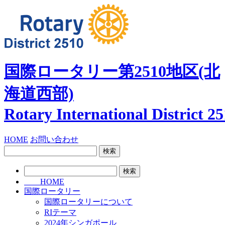
国際ロータリー第2510地区
(北
海道西部)
Rotary International
District 2
HOME
お問い合わせ
検
索:
検
索:
HOME
国際ロータリー
国際ロータリーについて
RIテーマ
2024年シンガポール