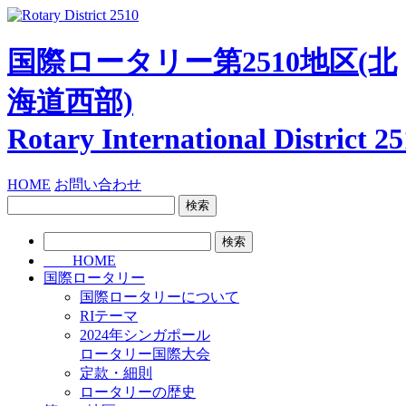
国際ロータリー第2510地区
(北
海道西部)
Rotary International
District 2
HOME
お問い合わせ
検
索:
検
索:
HOME
国際ロータリー
国際ロータリーについて
RIテーマ
2024年シンガポール
ロータリー国際大会
定款・細則
ロータリーの歴史