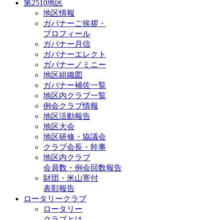
第2510地区
地区情報
ガバナーご挨拶・
プロフィール
ガバナー月信
ガバナーエレクト
ガバナーノミニー
地区組織図
ガバナー補佐一覧
地区内クラブ一覧
例会クラブ情報
地区活動報告
地区大会
地区研修・協議会
クラブ会長・幹事
地区内クラブ
会員数・例会回数報告
財団・米山寄付
表彰報告
ロータリークラブ
ロータリー
クラブとは