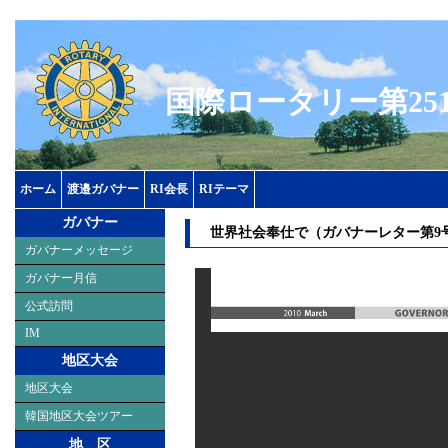
国際ロータリー第25
ホーム
渡邉ガバナー
RI会長
RIテーマ
ガバナー
世界社会奉仕で（ガバナーレター第9号
ガバナーメッセージ
ガバナー月信
公式訪問
IM
地区大会
地区大会
韓国地区大会ツアー
地 区