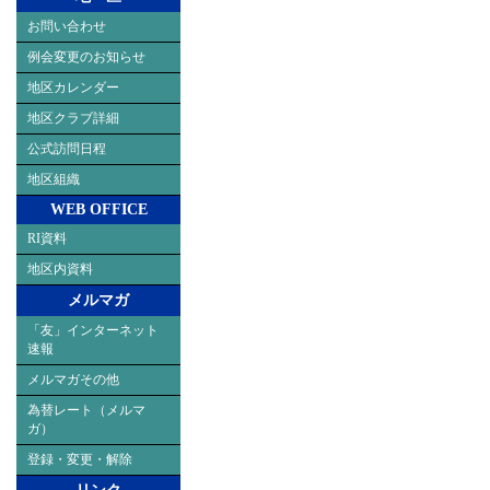
お問い合わせ
例会変更のお知らせ
地区カレンダー
地区クラブ詳細
公式訪問日程
地区組織
WEB OFFICE
RI資料
地区内資料
メルマガ
「友」インターネット
速報
メルマガその他
為替レート（メルマ
ガ）
登録・変更・解除