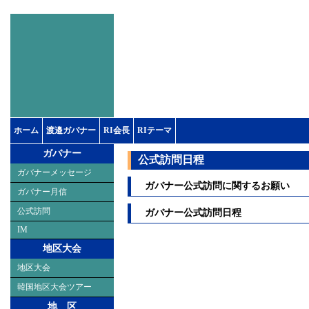
国際ロータリー第25
ホーム
渡邉ガバナー
RI会長
RIテーマ
ガバナー
公式訪問日程
ガバナーメッセージ
ガバナー公式訪問に関するお願い
ガバナー月信
公式訪問
ガバナー公式訪問日程
IM
地区大会
地区大会
韓国地区大会ツアー
地 区