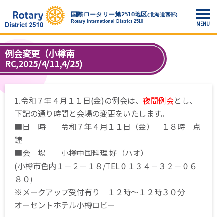
国際ロータリー第2510地区
(北海道西部)
Rotary International
District 2510
例会変更（小樽南
RC,2025/4/11,4/25)
1.令和７年４月１１日(金)の例会は、
夜間例会
とし、
下記の通り時間と会場の変更をいたします。
■日 時 令和７年４月１１日（金） １８時 点
鐘
■会 場 小樽中国料理 好（ハオ）
(小樽市色内１－２－１８/TEL０１３４－３２－０６
８０)
※メークアップ受付有り １２時～１２時３０分
オーセントホテル小樽ロビー