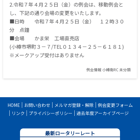
2.令和７年４月２５日（金）の例会は、移動例会と
し、下記の通り会場の変更をいたします。
■日時 令和７年４月２５日（金） １２時３０
分 点鐘
■会場 かま栄 工場直売店
(小樽市堺町３－７/TEL０１３４－２５－６１８１)
※メークアップ受付はありません
例会情報
小樽南RC
未分類
HOME
お問い合わせ
メルマガ登録・解除
例会変更フォーム
リンク
プライバシーポリシー
過去年度アーカイブページ
最新ロータリーレート