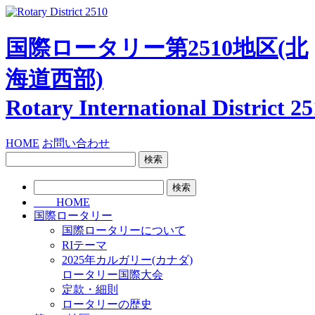
国際ロータリー第2510地区
(北
海道西部)
Rotary International
District 2
HOME
お問い合わせ
検
索:
検
索:
HOME
国際ロータリー
国際ロータリーについて
RIテーマ
2025年カルガリー(カナダ)
ロータリー国際大会
定款・細則
ロータリーの歴史