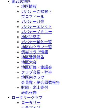
第2510地区
地区情報
ガバナーご挨拶・
プロフィール
ガバナー月信
ガバナーエレクト
ガバナーノミニー
地区組織図
ガバナー補佐一覧
地区内クラブ一覧
例会クラブ情報
地区活動報告
地区大会
地区研修・協議会
クラブ会長・幹事
地区内クラブ
会員数・例会回数報告
財団・米山寄付
表彰報告
ロータリークラブ
ロータリー
クラブとは