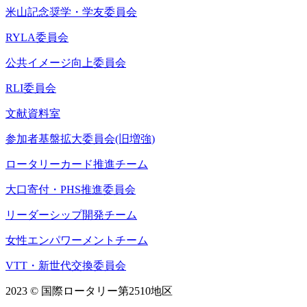
米山記念奨学・学友委員会
RYLA委員会
公共イメージ向上委員会
RLI委員会
文献資料室
参加者基盤拡大委員会(旧増強)
ロータリーカード推進チーム
大口寄付・PHS推進委員会
リーダーシップ開発チーム
女性エンパワーメントチーム
VTT・新世代交換委員会
2023 © 国際ロータリー第2510地区