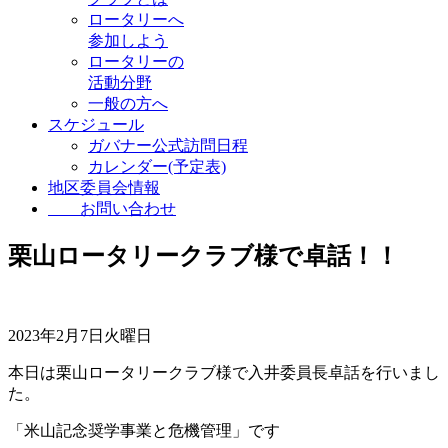
ロータリーへ
参加しよう
ロータリーの
活動分野
一般の方へ
スケジュール
ガバナー公式訪問日程
カレンダー(予定表)
地区委員会情報
お問い合わせ
栗山ロータリークラブ様で卓話！！
2023年2月7日火曜日
本日は栗山ロータリークラブ様で入井委員長卓話を行いまし
た。
「米山記念奨学事業と危機管理」です