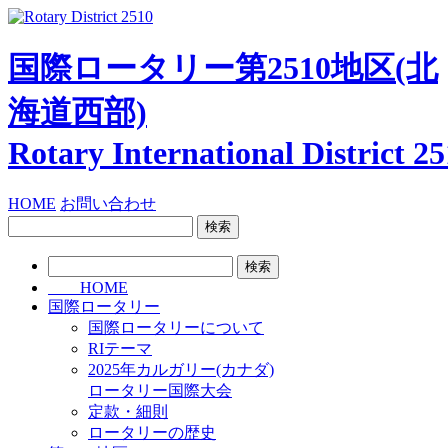
国際ロータリー第2510地区
(北
海道西部)
Rotary International
District 2
HOME
お問い合わせ
検
索:
検
索:
HOME
国際ロータリー
国際ロータリーについて
RIテーマ
2025年カルガリー(カナダ)
ロータリー国際大会
定款・細則
ロータリーの歴史