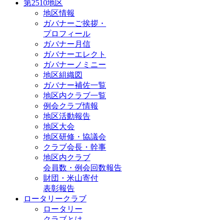
第2510地区
地区情報
ガバナーご挨拶・
プロフィール
ガバナー月信
ガバナーエレクト
ガバナーノミニー
地区組織図
ガバナー補佐一覧
地区内クラブ一覧
例会クラブ情報
地区活動報告
地区大会
地区研修・協議会
クラブ会長・幹事
地区内クラブ
会員数・例会回数報告
財団・米山寄付
表彰報告
ロータリークラブ
ロータリー
クラブとは