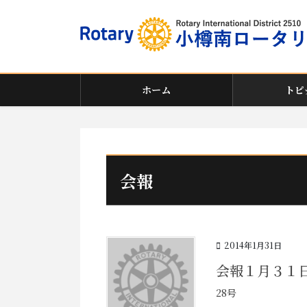
コ
ナ
ン
ビ
テ
ゲ
ン
ー
ツ
シ
に
ョ
ホーム
トピ
移
ン
動
に
移
動
会報
2014年1月31日
会報１月３１
28号