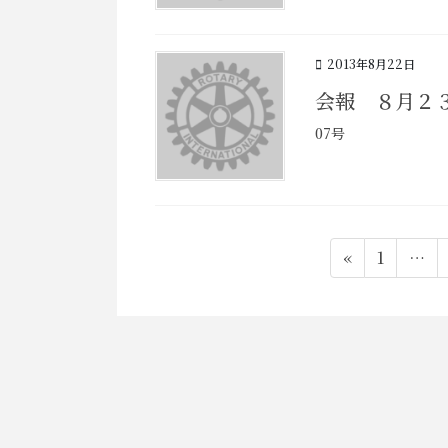
2013年8月22日
会報 ８月２
07号
投
ペ
«
1
…
稿
ー
ジ
の
ペ
ー
ジ