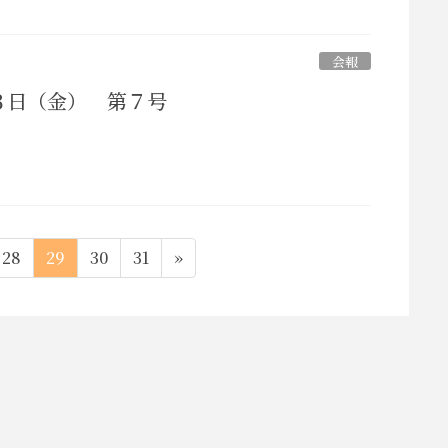
会報
３日（金） 第７号
ペ
ペ
ペ
ペ
28
29
30
31
»
ー
ー
ー
ー
ジ
ジ
ジ
ジ