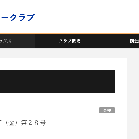
ックス
クラブ概要
例会
会報
日（金）第２８号