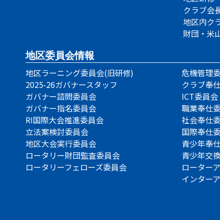
クラブ会
地区内ク
財団・米
地区委員会情報
地区ラーニング委員会(旧研修)
危機管理
2025-26ガバナースタッフ
クラブ奉
ガバナー諮問委員会
ICT委員会
ガバナー指名委員会
職業奉仕
RI国際大会推進委員会
社会奉仕
立法案検討委員会
国際奉仕
地区大会実行委員会
青少年奉
ロータリー財団監査委員会
青少年交
ロータリーフェローズ委員会
ローター
インター