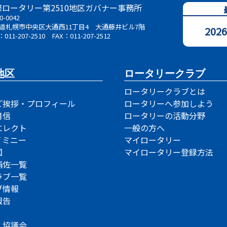
際ロータリー第2510地区
ガバナー事務所
0-0042
道札幌市中央区大通西11丁目4
大通藤井ビル7階
20
：011-207-2510
FAX：011-207-2512
地区
ロータリークラブ
ロータリークラブとは
ご挨拶・プロフィール
ロータリーへ参加しよう
月信
ロータリーの活動分野
エレクト
一般の方へ
ノミニー
マイロータリー
図
マイロータリー登録方法
補佐一覧
ラブ一覧
ブ情報
報告
・協議会